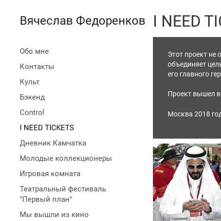
I NEED T
Вячеслав Федоренков
Обо мне
Этот проект не 
объединяет цел
Контакты
его главного ге
Культ
Проект вышел в 
Бэкенд
Control
Москва 2018 год
I NEED TICKETS
Дневник Камчатка
Молодые коллекционеры
Игровая комната
Театральный фестиваль
"Первый план"
Мы вышли из кино