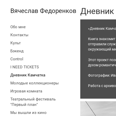
Дневник
Вячеслав Федоренков
Обо мне
«Дневник Камча
Контакты
Книга знакомит
Культ
отправили служ
окружающий мир
Бэкенд
Control
Этот проект по
духом романтиче
I NEED TICKETS
Дневник Камчатка
Фотографии: И
Молодые коллекционеры
Работа с архиво
Игровая комната
Театральный фестиваль
"Первый план"
Мы вышли из кино