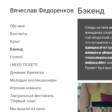
Бэкенд
Вячеслав Федоренков
Обо мне
Следы на теле м
женщинах спортс
Контакты
той оборотной с
Культ
что останется с
женщиной в глав
Сделать этот пр
Бэкенд
женщины детект
попасть в сбор
Control
очень важен, я 
спортивную карь
побеждают.
закрыт. Моя зн
I NEED TICKETS
Проект был выст
Дневник Камчатка
Молодые коллекционеры
Игровая комната
Театральный фестиваль
"Первый план"
Мы вышли из кино