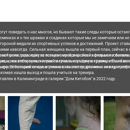
огут поведать о нас многое, но бывают такие следы которые остаю
менках и о тех шрамах и ссадинах которые мы не замечаем или не
тороной медали их спортивных успехов и достижений. Проект стави
 ними навсегда. Сильная женщина вышла на первый план, сейчас в 
ной роли, речь идёт не только о супергеройских фильмах и боеви
оект меня подтолкнула история моей знакомой которая посвятила с
ивы, искатели приключений и главные злодеи в крупных блокбаст
ную, но на отборочных играх получила серьёзную травму и была в
вырос в большой семье, и у меня пять сестер, для меня они суперге
еру. Её история не единственная, многие спортсмены не видят себя 
акомая нашла выход и пошла учиться на тренера.
авлен в Калининграде в галереи "Дом Китобоя" в 2022 году.