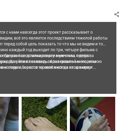
тся с нами навсегда этот проект рассказывает о
 видим, всё это является последствиям тяжелой работы
т перед собой цель показать то что мы не видим и то
кино каждый год выходит по три, четыре фильма с
ках где раньше доминировали мужчины, теперь
ебя всю без остатка спорту и мечтала с детства
ерах. Для меня показать образ сильной женщины
ынуждена уйти из команды и завершить многолетнюю
рои которые борются за своё место в этом мире и
вне спорта, и часто теряются когда вход в спорт